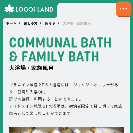
サ
イ
ホーム
楽しみ方
あそぶ
⼤浴場・家族⾵呂
ト
マ
C
O
M
M
U
N
A
L
B
A
T
H
ッ
プ
&
F
A
M
I
L
Y
B
A
T
H
を
開
大浴場・家族風呂
く
プラムイン城陽２Fの大浴場には、ジャクジーとサウナがあ
り、日帰り入浴OK。
誰でも気軽に利用することができます。
アイリスイン城陽２Fの浴場は、宿泊者限定で貸し切って家族
風呂として楽しむことができます。