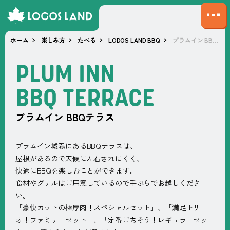
サ
イ
ホーム
楽しみ方
たべる
LODOS LAND BBQ
プラムイン BBQテラス
ト
マ
P
L
U
M
I
N
N
ッ
プ
B
B
Q
T
E
R
R
A
C
E
を
開
プラムイン BBQテラス
く
プラムイン城陽にあるBBQテラスは、
屋根があるので天候に左右されにくく、
快適にBBQを楽しむことができます。
食材やグリルはご用意しているので手ぶらでお越しくださ
い。
「豪快カットの極厚肉！スペシャルセット」、「満足トリ
オ！ファミリーセット」、「定番ごちそう！レギュラーセッ