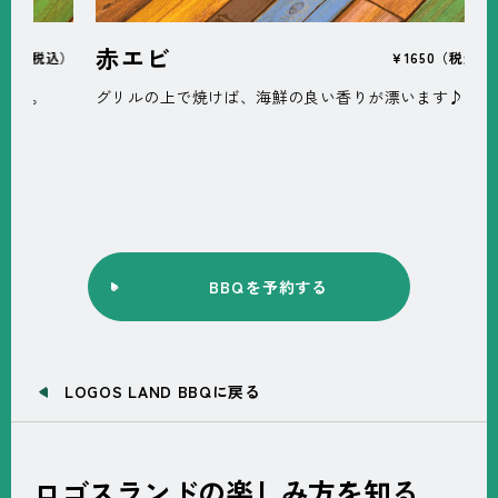
赤エビ
ス
税込）
￥1650（税込）
。
グリルの上で焼けば、海鮮の良い香りが漂います♪
み
お
BBQ
を予約する
LOGOS LAND BBQに戻る
ロゴスランドの楽しみ方を知る