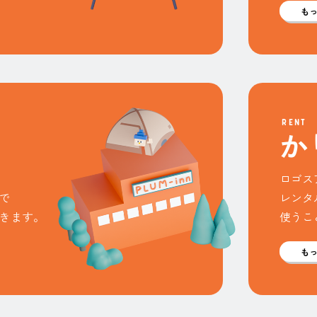
も
RENT
か
ロゴス
で
レンタ
きます。
使うこ
も