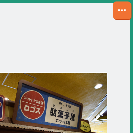
サ
イ
ト
マ
ッ
プ
を
開
く