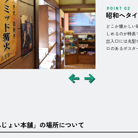
昭和へタ
どこか懐かしい
しめるのが特長
出入口には丸型
ロのあるポスタ
んじょい本舗」の
場所について