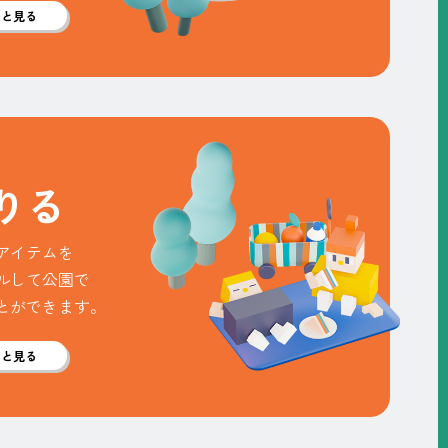
っと見る
り
る
アイテムを
ルして公園で
とができます。
っと見る