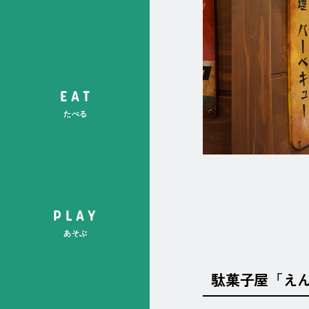
サ
EAT
イ
たべる
ト
内
メ
ニ
ュ
ー
PLAY
あそぶ
駄菓子屋「え