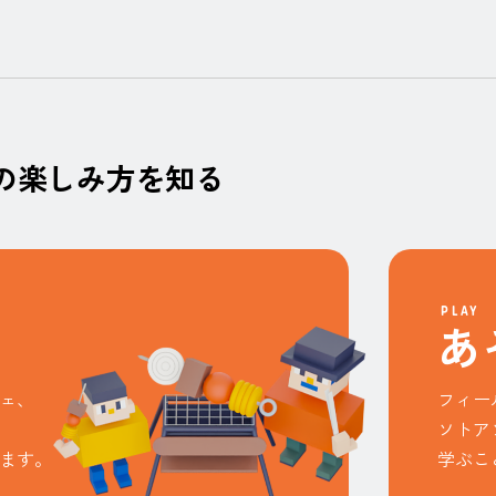
の楽しみ方を知る
PLAY
あ
ェ、
フィー
ソトア
ます。
学ぶこ