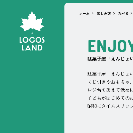
ホーム
楽しみ方
たべる
E
N
J
O
駄菓⼦屋「えんじょ
駄菓子屋「えんじょ
くじ引きやおもちゃ
レジ台をあえて低め
子どもがはじめての
昭和にタイムスリッ