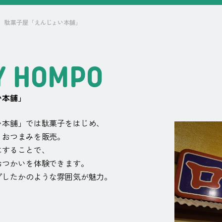
駄菓⼦屋「えんじょい本舗」
Y
H
O
M
P
O
い本舗」
い本舗」では駄菓子をはじめ、
、おつまみを販売。
にすることで、
おつかいを体験できます。
プしたかのような雰囲気が魅力。