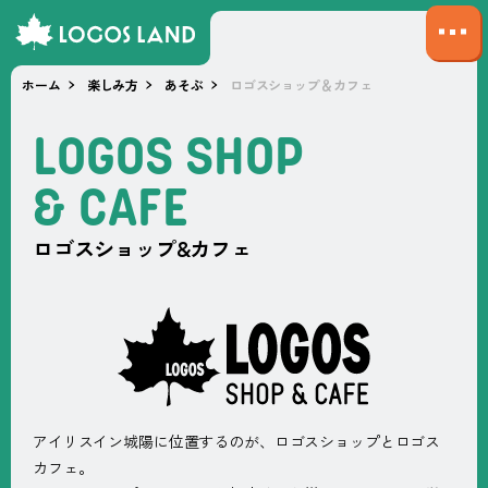
サ
イ
ホーム
楽しみ方
あそぶ
ロゴスショップ＆カフェ
ト
マ
L
O
G
O
S
S
H
O
P
ッ
プ
&
C
A
F
E
を
開
ロゴスショップ&カフェ
く
アイリスイン城陽に位置するのが、ロゴスショップとロゴス
カフェ。