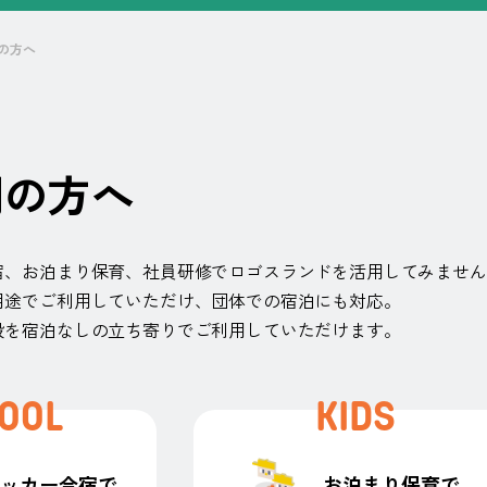
の方へ
用
の
方
へ
宿、お泊まり保育、
社員研修でロゴスランドを活用してみません
用途でご利用していただけ、
団体での宿泊にも対応。
設を宿泊なしの立ち寄りで
ご利用していただけます。
OOL
KIDS
サッカー合宿で
お泊まり保育で