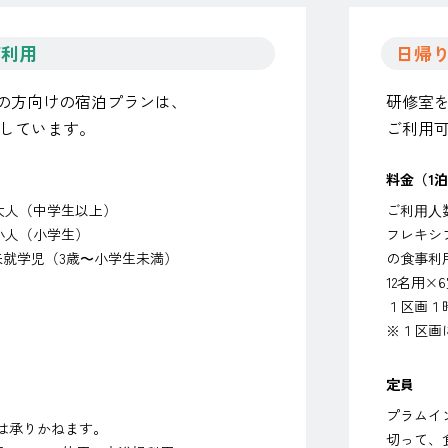
ご利用
日帰
の方向けの宿泊プランは、
研修室
対応しています。
ご利用可
料金（1
/大人（中学生以上）
ご利⽤⼈
/ 小人（小学生）
フレキシ
/ 未就学児（3歳〜小学生未満）
の食事利
12名用×
１区画１時
※１区画
定員
プラムイ
は承りかねます。
切って、