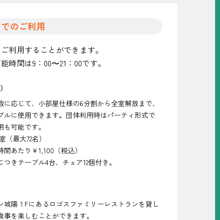
りでのご利用
をご利用することができます。
能時間は9：00〜21：00です。
泊）
数に応じて、小部屋仕様の6分割から全室解放まで、
ブルに使⽤できます。団体利用時はパーティ形式で
用も可能です。
6室（最大72名）
間あたり￥1,100（税込）
につきテーブル4台、チェア12個付き。
ン城陽１Fにあるロゴスファミリーレストランを貸し
食事を楽しむことができます。