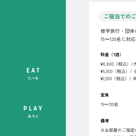
ご宿泊での
修学旅行・団体
15〜120名に
料金（1泊）
¥8,800（税込）
サ
EAT
¥5,500（税込）
イ
¥2,200（税込）
たべる
ト
内
定員
メ
15〜120名
ニ
PLAY
ュ
あそぶ
ー
備考
※お部屋のご指定