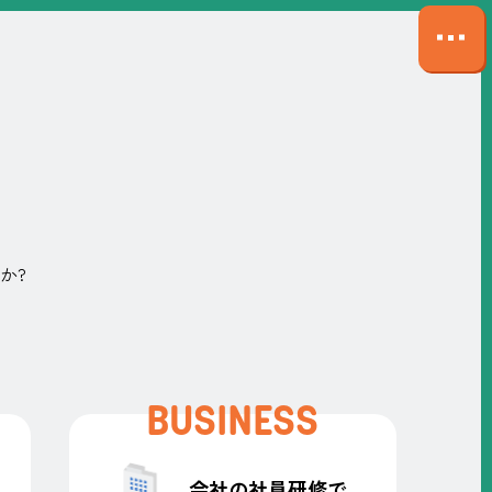
サ
イ
ト
マ
ッ
プ
を
開
く
か?
BUSINESS
会社の社員研修で