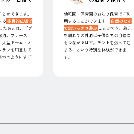
ことができます。
幼稚園・保育園のお泊り保育でご利
する
多目的広場で
用することができます。
自然のなか
したあとは、「プ
で思いっきり遊ぶ
ことができ、親元
宿泊。フリース
を離れての外泊は子供たちの自信に
、大型ドーム・オ
もつながるはず。テントを張って泊
ュラフを用意して
まる、という特別な体験ができま
基地のようにすご
す。