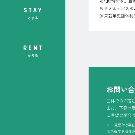
※1泊2食付き。
※タオル・バスタ
STAY
※未就学児団体利
とまる
RENT
かりる
お問い
団体でのご宿
また、下⾒の
ご希望の場合
※下見受付は平日9
※未就学児団体の