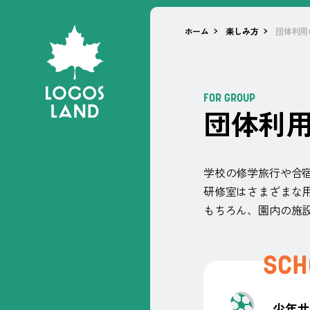
ホーム
楽しみ方
団体利用
FOR GROUP
団
体
利
学校の修学旅行や合
研修室はさまざまな
もちろん、園内の施
SCH
少年