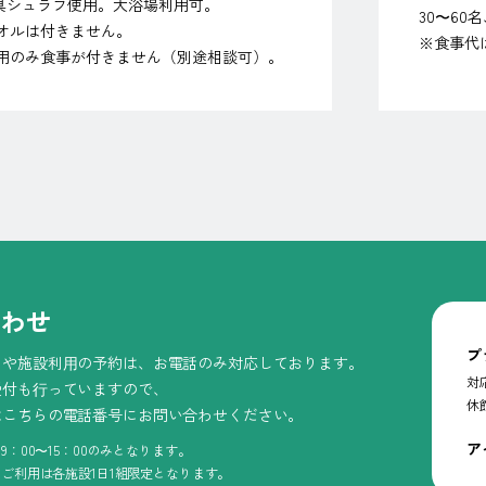
寝具シュラフ使用。大浴場利用可。
30〜60
オルは付きません。
※食事代
用のみ食事が付きません（別途相談可）。
合わせ
プ
泊や施設利⽤の予約は、
お電話のみ対応しております。
対
受付も⾏っていますので、
休
はこちらの電話番号に
お問い合わせください。
ア
：00〜15：00のみとなります。
ご利用は各施設1日1組限定となります。