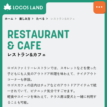
サ
イ
ホーム
楽しみ方
たべる
レストラン&カフェ
ト
マ
R
E
S
T
A
U
R
A
N
T
ッ
プ
&
C
A
F
E
を
開
レストラン&カフェ
く
ロゴスファミリーレストランでは、スキレットなどを使った
子どもにも人気のアウトドア料理を味わえて、テイクアウト
コーナーも併設。
ロゴスカフェの店内はチェアなどのアウトドアアイテムで統
一されていて、ピクニック気分ですごせます。
軽食やスイーツを味わえて、テラス席は愛犬と一緒に利用す
ることも可能。