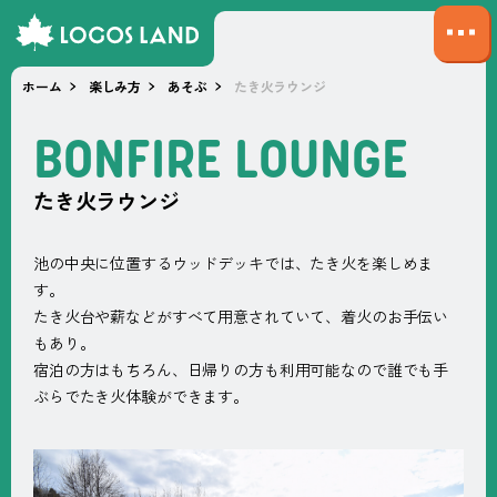
サ
イ
ホーム
楽しみ方
あそぶ
たき火ラウンジ
ト
マ
B
O
N
F
I
R
E
L
O
U
N
G
E
ッ
プ
たき火ラウンジ
を
開
く
池の中央に位置するウッドデッキでは、たき火を楽しめま
す。
たき火台や薪などがすべて用意されていて、着火のお手伝い
もあり。
宿泊の方はもちろん、日帰りの方も利用可能なので誰でも手
ぶらでたき火体験ができます。