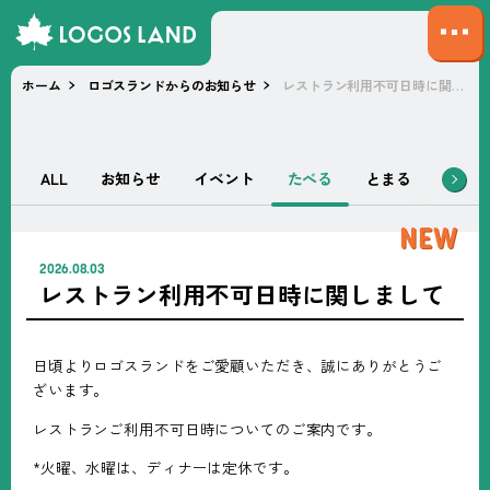
サ
イ
ホーム
ロゴスランドからのお知らせ
レストラン利用不可日時に関しまして
ト
マ
ッ
プ
ALL
お知らせ
イベント
たべる
とまる
あそぶ
を
開
新
く
着
2026.08.03
記
レストラン利用不可日時に関しまして
事
日頃よりロゴスランドをご愛顧いただき、誠にありがとうご
ざいます。
レストランご利用不可日時についてのご案内です。
*火曜、水曜は、ディナーは定休です。