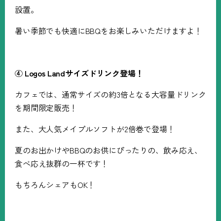
設置。
暑い季節でも快適に
BBQ
をお楽しみいただけますよ！
④ Logos Land
サイズドリンク登場！
カフェでは、通常サイズの約
3
倍となる大容量ドリンク
を期間限定販売！
また、大人気メイプルソフトが
2
倍巻で登場！
夏のお出かけや
BBQ
のお供にぴったりの、飲み応え、
食べ応え抜群の一杯です！
もちろんシェアも
OK
！