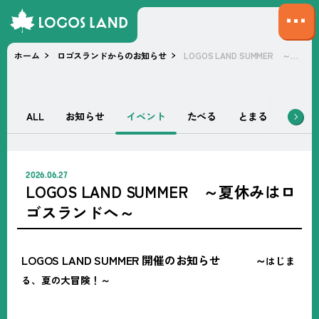
サ
イ
ホーム
ロゴスランドからのお知らせ
LOGOS LAND SUMMER ～夏休みはロゴスランドへ～
ト
マ
ッ
プ
ALL
お知らせ
イベント
たべる
とまる
あそぶ
を
開
く
2026.06.27
LOGOS LAND SUMMER ～夏休みはロ
ゴスランドへ～
LOGOS LAND SUMMER
開催のお知らせ ～
はじま
る、夏の大冒険！～