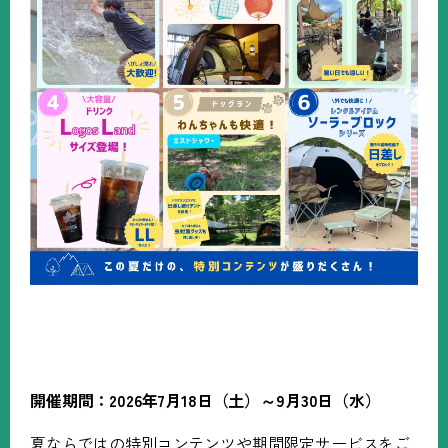
開催期間：
2026
年
7
月
18
日（土）～
9
月
30
日（水）
夏ならではの特別コンテンツや期間限定サービスをご