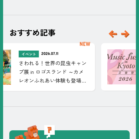
おすすめ記事
新
着
記
2026.06.27
イベント
事
Music fusion in Kyoto 音楽祭
2026 について