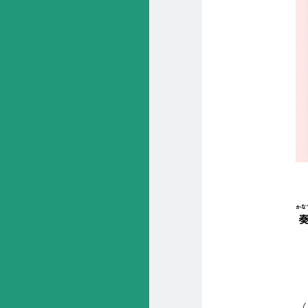
かな
こ
（