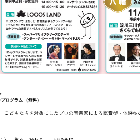
で
奏
プログラム
（無料）
どもたちを対象にしたプロの音楽家による鑑賞型・体験型
１）～集う・触れる～ 城陽会場