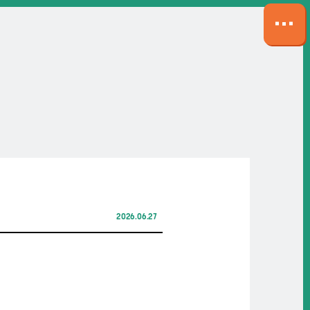
サ
イ
ト
マ
ッ
プ
を
開
く
2026.06.27