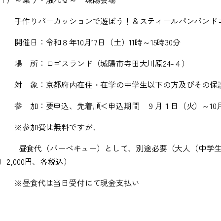
作りパーカッションで遊ぼう！＆スティールパンバンド
開催日：令和８年
10
月
17
日（土）
11
時～
15
時
30
分
 所：ロゴスランド（城陽市寺田大川原
24-
４）
 象：京都府内在住・在学の中学生以下の方及びその保
 加：要申込、先着順＜申込期間 ９月１日（火）～
10
※
参加費は無料ですが、
昼食代（バーベキュー）として、別途必要（大人（中学
）
2,000
円、各税込）
※
昼食代は当日受付にて現金支払い