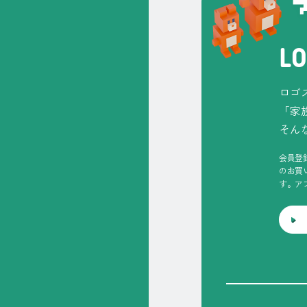
LO
ロゴ
「家
そん
会員登
のお買
す。ア