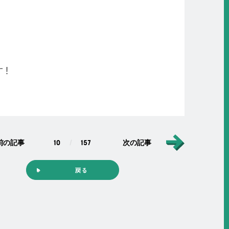
す！
前の記事
10
157
次の記事
戻る