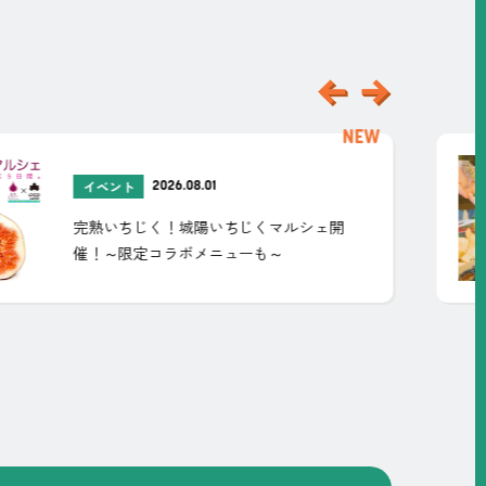
新
着
記
2026.08.01
イベント
事
完熟いちじく！城陽いちじくマルシェ開
催！～限定コラボメニューも～