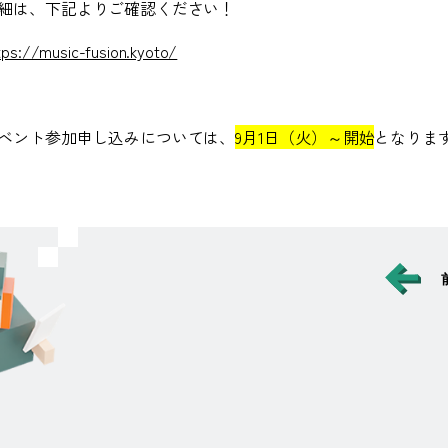
細は、下記よりご確認ください！
tps://music-fusion.kyoto/
ベント参加申し込みについては、
9
月
1
日（火）～開始
となりま