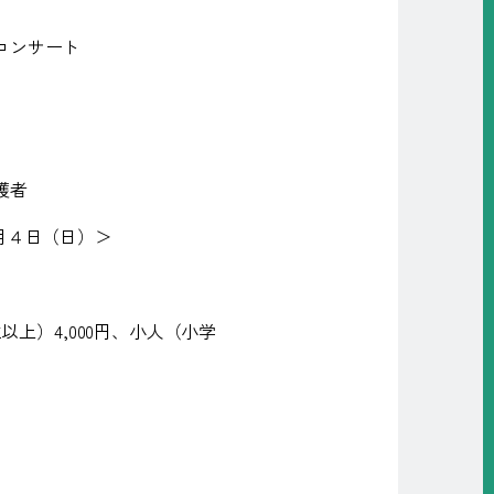
コンサート
護者
月４日（日）＞
生以上）
4,000
円、小人（小学