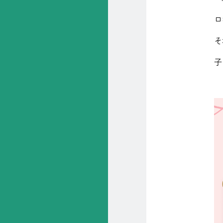
ロ
そ
子