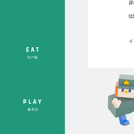
詳
ht
イ
サ
EAT
イ
たべる
ト
内
メ
ニ
ュ
ー
PLAY
あそぶ