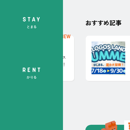
STAY
おすすめ記事
とまる
新
着
2026.07.11
ント
記
事
る！世界の昆虫キャンプ展 in ロゴス
 ～カメレオンふれあい体験も登場！
RENT
かりる