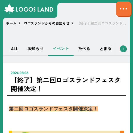
サ
イ
ホーム
ロゴスランドからのお知らせ
【終了】第二回ロゴスランドフェスタ開催決定！
ト
マ
ッ
プ
ALL
お知らせ
イベント
たべる
とまる
あそぶ
を
開
く
2024.08.06
【終了】第二回ロゴスランドフェスタ
開催決定！
第二回ロゴスランドフェスタ開催決定！