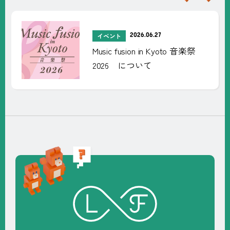
新
着
記
2026.06.27
イベント
事
Music fusion in Kyoto 音楽祭
2026 について