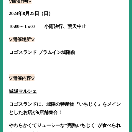
▽
開催日時
▽
2024
年
8
月
25
日（日）
10:00
～
15:00
小雨決行、荒天中止
▽
開催場所
▽
ロゴスランド プラムイン城陽前
▽
開催内容
▽
城陽マルシェ
ロゴスランドに、城陽の特産物『いちじく』をメイン
としたお店が
6
店舗集合！
やわらかくてジューシーな“完熟いちじく”が食べられ