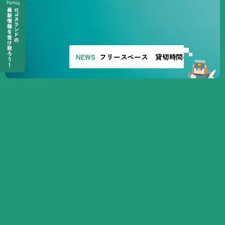
フリースペース 貸切時間のご案内
外で、食べて、遊んで、泊まる。
L
O
G
O
S
L
A
N
D
で
E
n
j
o
y
O
u
t
i
n
g
!
京都府城陽市とアウトドアブランド
LOGOS
の
コラボレーショ
ンによりはじまった
LOGOS LAND
。