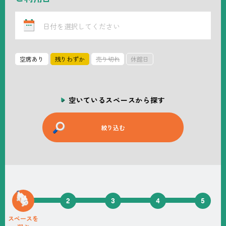
ト
ト
ン
プ
ダ
ア
ウ
ッ
ン
プ
空席あり
残りわずか
売り切れ
休館日
空いているスペースから探す
絞り込む
1
2
3
4
5
スペースを