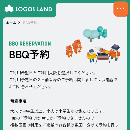
サ
イ
ホーム
BBQ予約
ト
マ
ッ
BBQ RESERVATION
プ
B
B
Q
予
約
を
開
く
ご利用希望日とご利用人数を選択してください。
ご利用予定日の２日前以降のご予約に関しましてはお電話で
お問い合わせください。
留意事項
大人は中学生以上、小人は小学生が対象となります。
1度のご予約では1席しかご予約できませんので、
複数区画の利用をご希望のお客様は数回に分けて予約を行っ