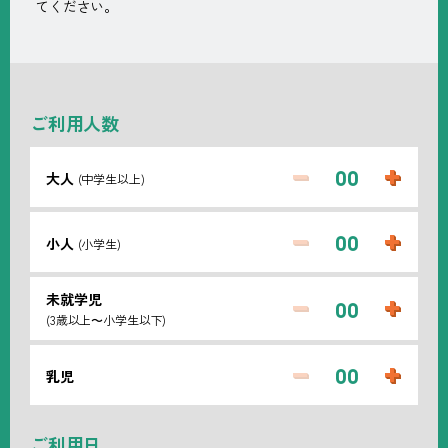
てください。
ご利用人数
大人
(中学生以上)
カ
カ
ウ
ウ
ン
ン
小人
(小学生)
カ
カ
ト
ト
ウ
ウ
ダ
ア
未就学児
ン
ン
ウ
ッ
カ
カ
(3歳以上〜小学生以下)
ト
ト
ン
プ
ウ
ウ
ダ
ア
ン
ン
ウ
ッ
乳児
カ
カ
ト
ト
ン
プ
ウ
ウ
ダ
ア
ン
ン
ウ
ッ
ご利用日