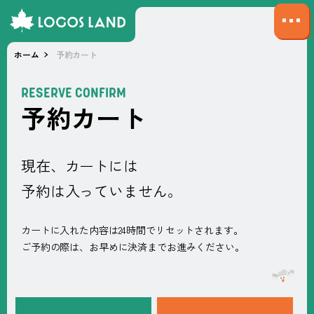
サ
イ
ホーム
予約カート
ト
マ
RESERVE CONFIRM
ッ
予
約
カ
ー
ト
プ
を
開
く
現在、カートには
予約は入っていません。
カートに入れた内容は24時間でリセットされます。
ご予約の際は、お早めに決済までお進みください。