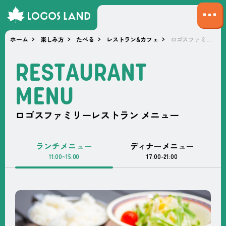
サ
イ
ホーム
楽しみ方
たべる
レストラン&カフェ
ロゴスファミリーレストラン メニュー
ト
マ
R
E
S
T
A
U
R
A
N
T
ッ
プ
M
E
N
U
を
開
ロゴスファミリーレストラン メニュー
く
ランチメニュー
ディナーメニュー
11:00~15:00
17:00-21:00