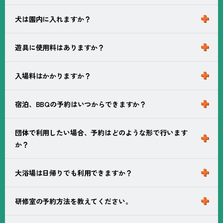
犬は園内に入れますか？
入庫後30分まで無料、30分～１時間以内100円、2～3時
間以内200円、3～4時間以内300円、1時間につき100円ご
と加算。 園内で平日税込1,000円以上、休日税込2,000円
遊具に使用料はありますか？
ドッグラン及び第2駐車場からドッグランまでの通路以外
以上で無料。
は犬の同伴をご遠慮頂いております。
入場料はかかりますか？
遊具に使用料はございません。
宿泊、BBQの予約はいつからできますか？
入場料はかかりません。
団体で利用したい場合、予約はどのような形で行います
ご利用日の60日前の0時から予約開始です。
か？
大浴場は日帰りでも利用できますか？
団体の宿泊、BBQのご予約は180日前より承っておりま
す。 プラムイン城陽までお電話ください。
研修室の予約方法を教えてください。
ご利用可能です。プラムイン城陽1階にて19時まで受付し
ております。 定休日もございますのでご利用予定のお客