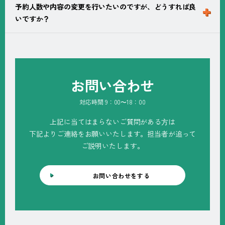
様は事前にお問合せ下さい。
予約人数や内容の変更を行いたいのですが、どうすれば良
研修室のご予約はお電話にて承っております。プラムイ
いですか？
ン城陽までお電話下さい。
プラムイン城陽、アイリスイン城陽までお電話でお問合
せ下さい。
お問い合わせ
対応時間 9：00〜18：00
上記に当てはまらないご質問がある⽅は
下記よりご連絡をお願いいたします。担当者が追って
ご説明いたします。
お問い合わせをする