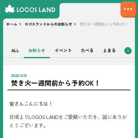
サ
イ
ホーム
ロゴスランドからのお知らせ
焚き火一週間前から予約OK！
ト
マ
ッ
プ
ALL
お知らせ
イベント
たべる
とまる
あそぶ
を
開
く
2023.11.15
焚き火一週間前から予約OK！
皆さんこんにちは！
日頃より
LOGOS LAND
をご愛顧いただき、誠にありが
とうございます。