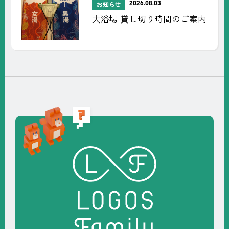
【お盆限定】京都・城
事
のご案内
ぶらBBQ！大浴場無料
ペーン開催｜