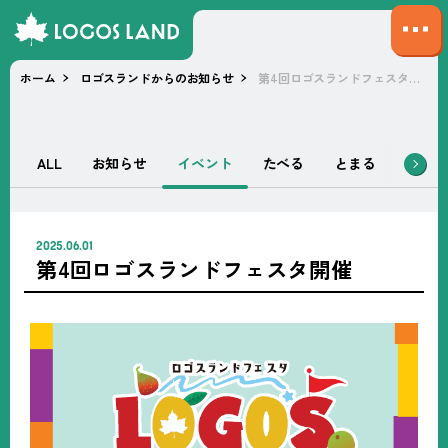
サ
イ
ホーム
ロゴスランドからのお知らせ
第4回ロゴスランドフェスタ開催
ト
マ
ッ
プ
ALL
お知らせ
イベント
たべる
とまる
あそぶ
を
開
く
2025.06.01
第4回ロゴスランドフェスタ開催