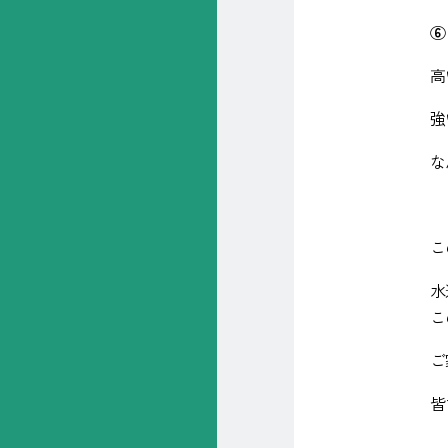
高
強
な
こ
水
こ
ご
皆