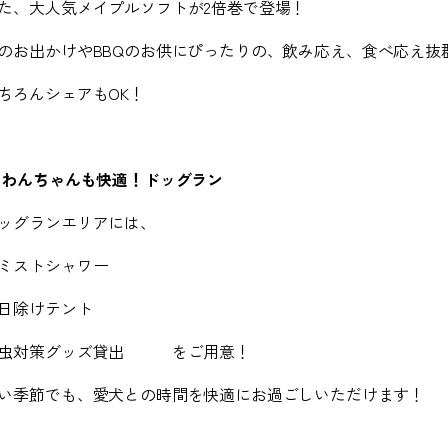
た、大人気メイプルソフトが
2
倍巻で登場！
のお出かけや
BBQ
のお供にぴったりの、飲み応え、食べ応え抜
ちろんシェアも
OK
！
⑤
わんちゃんも快適！ドッグラン
ッグランエリアには、
ミストシャワー
日除けテント
虫対策グッズ貸出 をご用意！
い季節でも、愛犬との時間を快適にお過ごしいただけます！