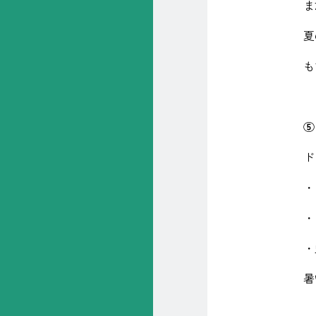
ま
夏
も
ド
・
・
・
暑