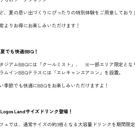
ど、夏の思い出づくりにぴったりの特別体験をご用意しており
常よりお得にお楽しみいただけます！
③
夏でも快適
BBQ
！
タジアム
BBQ
には「クールミスト」、 ※一部エリア限定とな
ラムイン
BBQ
テラスには「エレキャンエアコン」を設置。
い季節でも快適に
BBQ
をお楽しみいただけますよ！
Logos Land
サイズドリンク登場！
フェでは、通常サイズの約
3
倍となる大容量ドリンクを期間限