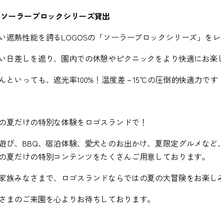
⑥
ソーラーブロックシリーズ貸出
い遮熱性能を誇る
LOGOS
の「ソーラーブロックシリーズ」をレ
い日差しを遮り、園内での休憩やピクニックをより快適にお楽
んといっても、遮光率
100%
！温度差－
15
℃の圧倒的快適力です
の夏だけの特別な体験をロゴスランドで！
遊び、
BBQ
、宿泊体験、愛犬とのお出かけ、夏限定グルメなど
の夏だけの特別コンテンツをたくさんご用意しております。
家族みなさまで、ロゴスランドならではの夏の大冒険をお楽し
さまのご来園を心よりお待ちしております。