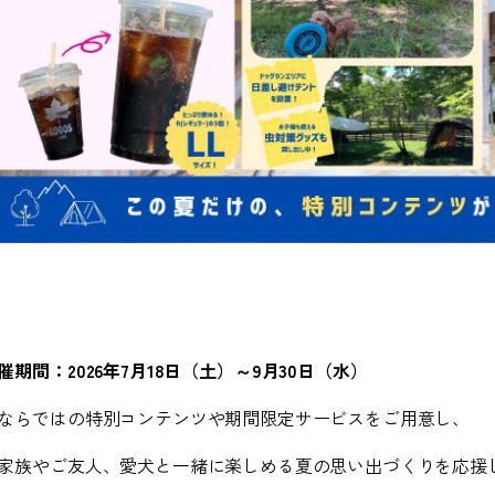
催期間：
2026
年
7
月
18
日（土）～
9
月
30
日（水）
ならではの特別コンテンツや期間限定サービスをご用意し、
家族やご友人、愛犬と一緒に楽しめる夏の思い出づくりを応援