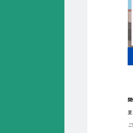
開
夏
ご