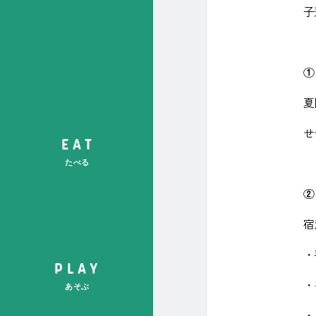
子
夏
せ
サ
EAT
イ
たべる
ト
内
メ
宿
ニ
ュ
・
ー
PLAY
・
あそぶ
・