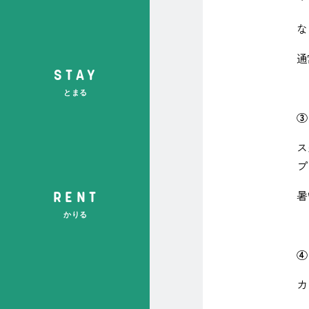
な
通
STAY
とまる
ス
プ
暑
RENT
かりる
④ 
カ