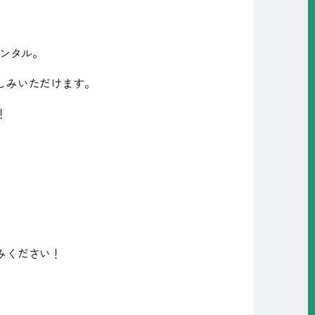
ンタル。
しみいただけます。
！
、
みください！