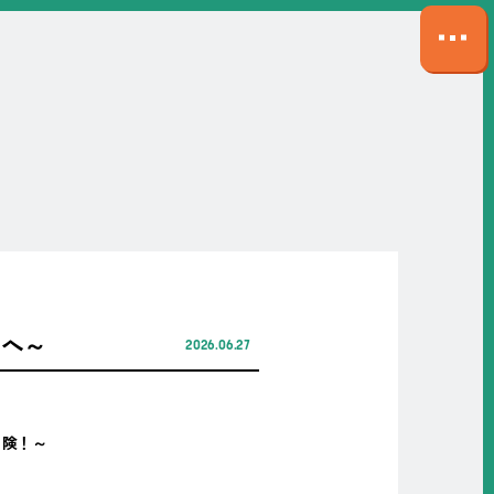
サ
イ
ト
マ
ッ
プ
を
開
く
ドへ～
2026.06.27
冒険！～