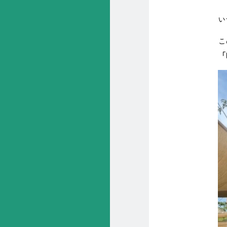
い
こ
「