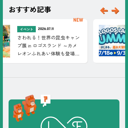
おすすめ記事
新
着
記
2026.06.27
イベント
事
LOGOS LAND SUMMER ～夏
休みはロゴスランドへ～