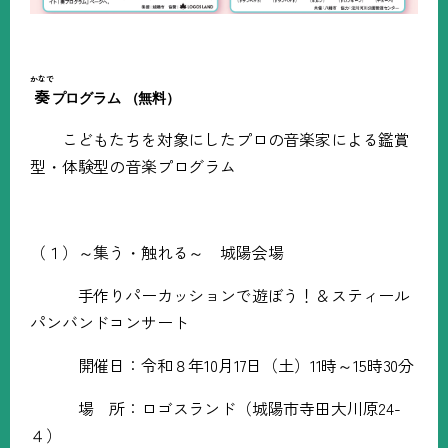
かなで
奏
プログラム
（無料）
こどもたちを対象にしたプロの音楽家による鑑賞
型・体験型の音楽プログラム
（１）～集う・触れる～ 城陽会場
手作りパーカッションで遊ぼう！＆スティール
パンバンドコンサート
開催日：令和８年
10
月
17
日（土）
11
時～
15
時
30
分
場 所：ロゴスランド（城陽市寺田大川原
24-
４）