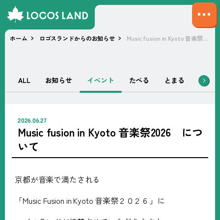
サ
イ
ホーム
ロゴスランドからのお知らせ
Music fusion in Kyoto 音楽祭
ト
マ
ッ
プ
ALL
お知らせ
イベント
たべる
とまる
あそぶ
を
開
く
2026.06.27
Music fusion in Kyoto 音楽祭2026 につ
いて
京都が音楽で満たされる
「
Music Fusion in Kyoto
音楽祭２０２６」に