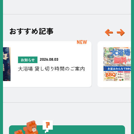
おすすめ記事
新
新
着
着
2026.07.29
お知らせ
記
記
【お盆限定】京都・城陽で手
事
事
ぶらBBQ！大浴場無料キャン
ペーン開催｜