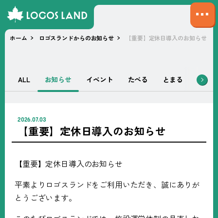
サ
イ
ホーム
ロゴスランドからのお知らせ
【重要】定休日導入のお知らせ
ト
マ
ッ
プ
ALL
お知らせ
イベント
たべる
とまる
あそぶ
を
開
く
2026.07.03
【重要】定休日導入のお知らせ
【重要】定休日導入のお知らせ
平素よりロゴスランドをご利用いただき、誠にありが
とうございます。